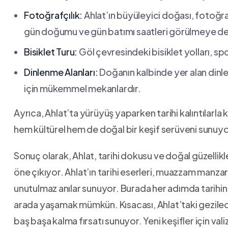
Fotoğrafçılık:
Ahlat’ın büyüleyici doğası, fotoğraf 
gün doğumu ve gün ‌batımı saatleri görülmeye‌ de
Bisiklet Turu:
Göl ⁤çevresindeki bisiklet yolları, sp
Dinlenme Alanları:
Doğanın kalbinde yer alan dinle
için ​mükemmel mekanlardır.
Ayrıca, Ahlat’ta yürüyüş yaparken tarihi kalıntılarla k
hem kültürel⁣ hem de ‌doğal‌ bir ‌keşif serüveni sunuyo
Sonuç olarak, Ahlat,⁤ tarihi‌ dokusu ve doğal güzellikl
öne çıkıyor. Ahlat’ın tarihi eserleri,⁣ muazzam manzaral
unutulmaz ⁤anılar sunuyor. Burada her adımda tarihin⁣ de
arada yaşamak mümkün. Kısacası, Ahlat’taki gezilece
baş başa kalma ⁢fırsatı sunuyor.​ Yeni keşifler için valiz