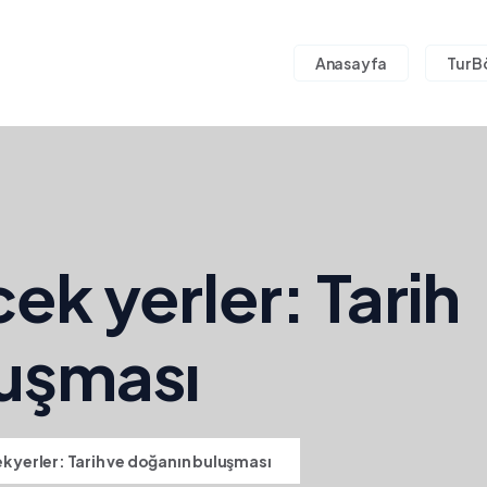
Anasayfa
Tur B
cek yerler: Tarih
luşması
k yerler: Tarih ve doğanın buluşması