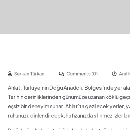
Serkan Türkan
Comments (0)
Aralı
Ahlat, Türkiye’nin Doğu Anadolu Bölgesi’nde ‌yer alan, 
Tarihin⁤ derinliklerinden günümüze ⁣uzanan köklü geçm
eşsiz bir deneyim sunar. Ahlat’ta gezilecek yerler, ⁤
ruhunuzu dinlendirecek, hafızanızda​ silinmez izler ‌bır