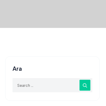
Ara
Search
for: