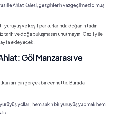
ası ile ⁢Ahlat‌ Kalesi,⁢ gezginlerin ‍vazgeçilmezi olmuş
tli yürüyüş ⁢ve keşif parkurlarında ‌doğanın ​tadını
siz tarih ve​ doğa‍ buluşmasını unutmayın. Gezify ‍ile
r sayfa ekleyecek.
hlat: ‌Göl Manzarası ve
utkunları için gerçek bir cennettir. Burada​
yürüyüş yolları,⁢ hem sakin ​bir yürüyüş⁢ yapmak hem
aldir.