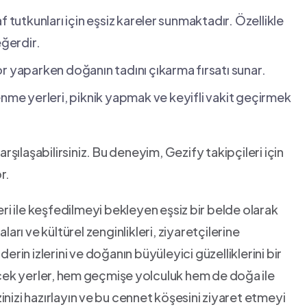
tutkunları için eşsiz‌ kareler⁤ sunmaktadır. Özellikle⁤
ğerdir.
or yaparken doğanın tadını çıkarma ⁣fırsatı sunar.
nme yerleri, piknik yapmak ve‌ keyifli vakit geçirmek
arşılaşabilirsiniz. Bu deneyim, Gezify‌ takipçileri için
r.
eri ile keşfedilmeyi bekleyen eşsiz⁤ bir belde olarak
arı​ ve kültürel zenginlikleri, ziyaretçilerine
rin izlerini ve ‌doğanın büyüleyici güzelliklerini ‌bir
k yerler, ⁢hem⁢ geçmişe⁣ yolculuk hem de doğa ⁤ile
inizi hazırlayın ⁤ve‌ bu cennet ⁢köşesini⁢ ziyaret ‌etmeyi