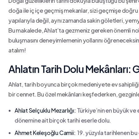
Doğal güzelliklerin‍ tarihî⁢ dokuyla buluştuğu⁤ bu şehird
doğa⁣ ile iç içe geçmiş mekanlar,​ sizi geçmişe doğru
yapılarıyla ‌değil, aynı zamanda sakin göletleri, yemy
Bu ‍makalede, Ahlat’ta gezmeniz gereken önemli nok
buluşmasını deneyimlemenin yollarını​ öğreneceksiniz
atalım!
Ahlatın Tarih Dolu Mekânları: ⁣G
Ahlat, tarih boyunca ⁣birçok medeniyete ev sahipliği 
bir ⁤cennet. ‌Bu özel mekânları keşfederken, gezginler
Ahlat⁣ Selçuklu Mezarlığı:
‍Türkiye’nin en büyük ve 
dönemine ait birçok‍ tarihi eserle​ dolu.
Ahmet Keleşoğlu‌ Camii:
⁤ 19. ⁢yüzyıla tarihlenen