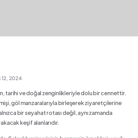
k 12, 2024
tarihi ve doğal zenginlikleriyle⁣ dolu⁢ bir cennettir.
işi, göl manzaralarıyla​ birleşerek ziyaretçilerine
yalnızca bir seyahat rotası değil, aynı zamanda
akacak keşif‌ alanlarıdır.