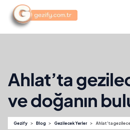
Ahlat’ta gezile
ve doğanın bu
>
>
>
Gezify
Blog
Gezilecek Yerler
Ahlat’ta gezilece