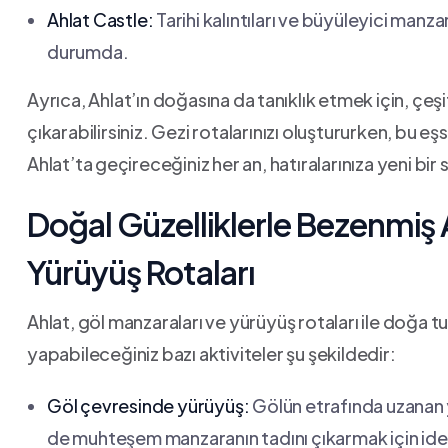
Ahlat​ Castle:
⁢Tarihi kalıntıları ve büyüleyici manzar
durumda.
Ayrıca, Ahlat’ın doğasına da ⁣tanıklık etmek‌ için, çeşi
çıkarabilirsiniz. Gezi rotalarınızı oluştururken, bu eş
Ahlat’ta⁤ geçireceğiniz her an, hatıralarınıza​ yeni bi
Doğal Güzelliklerle Bezenmiş A
⁣Yürüyüş Rotaları
Ahlat, ‌göl manzaraları ve yürüyüş rotaları ile doğa t
yapabileceğiniz bazı aktiviteler şu şekildedir:
Göl‍ çevresinde yürüyüş:
‍Gölün etrafında uzanan⁢ 
de​ muhteşem ‌manzaranın tadını çıkarmak için ide