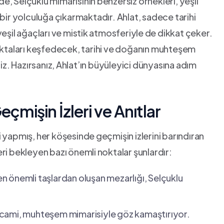
e, ​Selçuklu ​mimarisinin ⁣benzersiz örnekleri, ​yeşil
 bir yolculuğa çıkarmaktadır. Ahlat, sadece tarihi
eşil ağaçları ve mistik⁣ atmosferiyle ⁣de dikkat çeker.
taları‍ keşfedecek, tarihi ve ​doğanın muhteşem
. Hazırsanız, ⁤Ahlat’ın büyüleyici dünyasına adım
eçmişin İzleri ve Anıtlar
‌yapmış, her köşesinde⁢ geçmişin izlerini barındıran⁤
i‍ bekleyen ‌bazı önemli⁤ noktalar şunlardır:
en önemli taşlardan oluşan mezarlığı, Selçuklu
 bu cami, muhteşem‍ mimarisiyle göz kamaştırıyor.