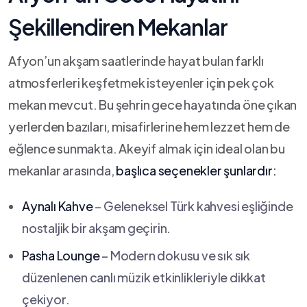
Şekillendiren ​Mekanlar
Afyon’un akşam saatlerinde hayat bulan​ farklı
atmosferleri keşfetmek ⁣isteyenler için ‌pek ​çok
‌mekan mevcut. Bu şehrin gece⁣ hayatında öne ​çıkan
yerlerden bazıları, misafirlerine hem lezzet ‌hem de⁤
eğlence ⁤sunmakta. Akeyif almak için ideal olan bu
mekanlar arasında,‌
başlıca seçenekler şunlardır:
Aynalı Kahve
– Geleneksel Türk​ kahvesi eşliğinde
nostaljik bir akşam⁣ geçirin.
Pasha ⁢Lounge
– Modern dokusu ve sık sık
düzenlenen⁢ canlı müzik etkinlikleriyle dikkat
çekiyor.