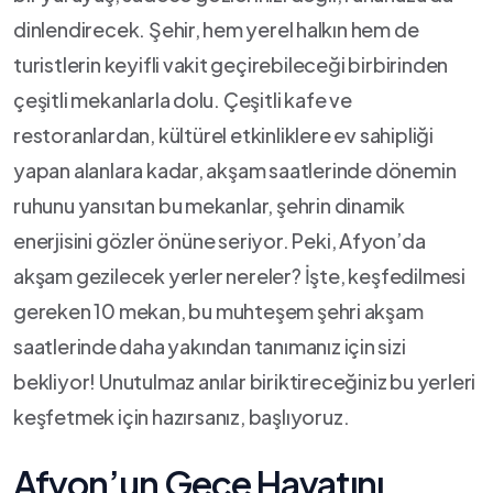
dinlendirecek. Şehir, ⁢hem⁢ yerel⁢ halkın hem de
turistlerin keyifli ⁤vakit⁣ geçirebileceği ‌birbirinden
çeşitli mekanlarla ⁤dolu. Çeşitli kafe ve
restoranlardan, kültürel etkinliklere ev ‌sahipliği
yapan alanlara ‍kadar,⁤ akşam saatlerinde‍ dönemin
ruhunu yansıtan bu⁢ mekanlar, şehrin​ dinamik
enerjisini gözler önüne​ seriyor. Peki,⁢ Afyon’da
akşam gezilecek‌ yerler nereler?​ İşte, keşfedilmesi
gereken 10 mekan, bu muhteşem şehri ⁤akşam⁢
saatlerinde⁤ daha‌ yakından tanımanız için⁤ sizi
bekliyor! Unutulmaz‌ anılar biriktireceğiniz‌ bu yerleri
keşfetmek için​ hazırsanız, başlıyoruz.
Afyon’un Gece Hayatını