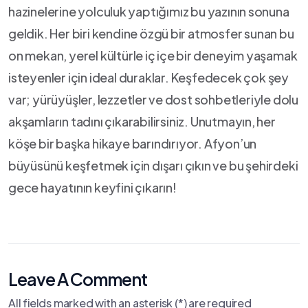
hazinelerine yolculuk⁢ yaptığımız bu yazının⁣ sonuna
geldik. Her biri ‌kendine ​özgü ⁢bir atmosfer sunan bu
on mekan, yerel kültürle⁤ iç içe⁣ bir deneyim ‍yaşamak
isteyenler için ‌ideal duraklar. Keşfedecek çok şey
var; yürüyüşler, lezzetler ⁢ve⁤ dost sohbetleriyle dolu
akşamların‍ tadını çıkarabilirsiniz. Unutmayın,⁢ her
köşe bir başka hikaye barındırıyor. Afyon’un
⁣büyüsünü keşfetmek‌ için dışarı çıkın ve‍ bu şehirdeki
gece hayatının keyfini çıkarın!
Leave A Comment
All fields marked with an asterisk (*) are required