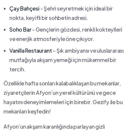
Çay Bahçesi
-‌ Şehri seyretmek için⁣ ideal​ bir
nokta, keyifli ⁢bir‌ sohbetin adresi.
Soho Bar
⁢- Gençlerin gözdesi, renkli kokteylleri
ve enerjik atmosferiyle öne çıkıyor.
Vanilla Restaurant
– Şık ambiyansı ve ‌uluslararası⁢
mutfağıyla‌ akşam yemeği için mükemmel bir⁤
tercih.
Özellikle hafta sonları kalabalıklaşan bu⁢ mekanlar,
ziyaretçilerin Afyon’un yerel kültürünü ve gece‍
hayatını deneyimlemeleri için birebir.⁢ Gezify ile ​bu
mekanları ⁢keşfedin!
Afyon’un⁢ akşam karanlığında parlayan gizli