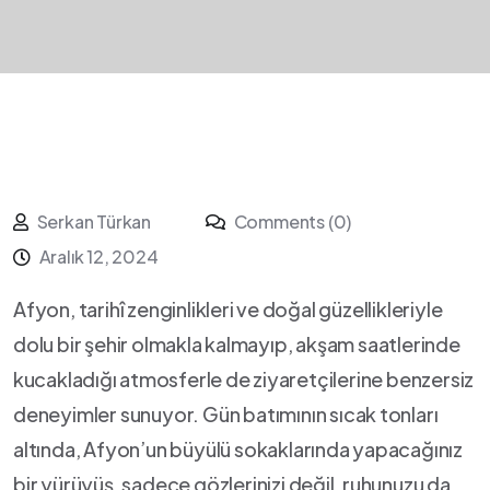
Serkan Türkan
Comments (0)
Aralık 12, 2024
Afyon, tarihî zenginlikleri ⁣ve doğal güzellikleriyle
dolu bir şehir olmakla⁤ kalmayıp, akşam‍ saatlerinde
⁣kucakladığı ⁢atmosferle⁢ de ziyaretçilerine benzersiz
deneyimler sunuyor. Gün batımının​ sıcak ⁤tonları
altında,‍ Afyon’un büyülü‍ sokaklarında⁤ yapacağınız
bir yürüyüş, sadece​ gözlerinizi değil,⁢ ruhunuzu da