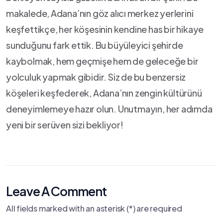
makalede, ⁣Adana’nın göz ‌alıcı⁤ merkez yerlerini
keşfettikçe, her köşesinin kendine has bir hikaye
sunduğunu fark ettik. Bu büyüleyici şehirde⁢
kaybolmak, hem geçmişe ⁢hem de geleceğe bir
yolculuk yapmak gibidir. Siz de bu ​benzersiz
köşeleri ​keşfederek, Adana’nın zengin kültürünü
deneyimlemeye hazır olun. Unutmayın, her adımda‍
yeni bir serüven sizi bekliyor!
Leave A Comment
All fields marked with an asterisk (*) are required