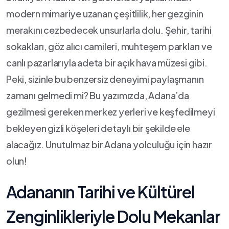
‌modern mimariye uzanan çeşitlilik, her gezginin
merakını cezbedecek unsurlarla dolu. Şehir, tarihi
sokakları, göz alıcı ⁤camileri, muhteşem parkları ve​
canlı pazarlarıyla adeta bir açık hava⁢ müzesi gibi.
Peki,⁣ sizinle bu benzersiz deneyimi ‌paylaşmanın
zamanı ‌gelmedi mi? Bu yazımızda, Adana’da
gezilmesi gereken merkez yerleri ve keşfedilmeyi
bekleyen gizli köşeleri detaylı bir şekilde ele
alacağız.‌ Unutulmaz bir Adana yolculuğu için hazır
olun!
Adananın Tarihi ve Kültürel
Zenginlikleriyle ​Dolu Mekanlar