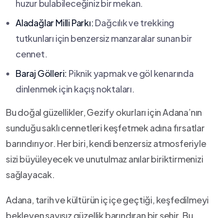
huzur⁢ bulabileceğiniz ‍bir⁤ mekan.
Aladağlar Milli Parkı:
Dağcılık⁣ ve trekking
tutkunları için benzersiz manzaralar sunan bir
cennet.
Baraj Gölleri:
Piknik yapmak ve göl ⁤kenarında
dinlenmek için kaçış noktaları.
Bu ⁣doğal güzellikler, ⁤Gezify okurları için Adana’nın
sunduğu saklı ⁤cennetleri keşfetmek adına fırsatlar⁣
barındırıyor. Her biri, kendi benzersiz atmosferiyle
sizi‌ büyüleyecek ve unutulmaz ⁣anılar biriktirmenizi
sağlayacak.
Adana, tarih ‍ve kültürün‌ iç ⁤içe geçtiği, keşfedilmeyi​
bekleyen sayısız güzellik ​barındıran bir şehir.⁢ Bu