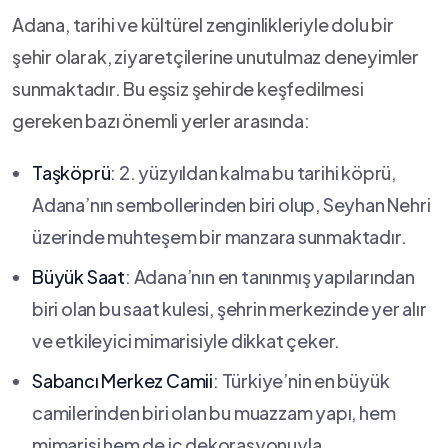
Adana, tarihi ve‍ kültürel zenginlikleriyle dolu bir
şehir olarak, ziyaretçilerine unutulmaz deneyimler
sunmaktadır. Bu eşsiz şehirde keşfedilmesi
gereken ‍bazı önemli ⁣yerler arasında:
Taşköprü
: 2. yüzyıldan kalma bu tarihi köprü,
Adana’nın‌ sembollerinden biri olup, Seyhan Nehri
üzerinde muhteşem bir manzara⁣ sunmaktadır.
Büyük Saat
: Adana’nın en tanınmış yapılarından‍
biri olan bu saat kulesi, şehrin merkezinde yer alır
‍ve etkileyici mimarisiyle dikkat çeker.
Sabancı Merkez Camii
: Türkiye’nin en⁤ büyük
‌camilerinden biri olan bu muazzam yapı,​ hem
mimarisi hem de iç ‍dekorasyonuyla