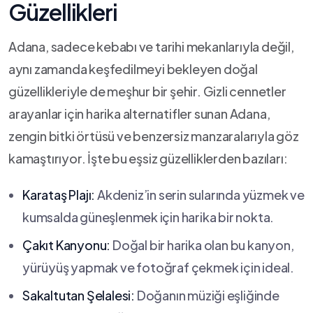
Güzellikleri
Adana, sadece kebabı⁤ ve tarihi mekanlarıyla değil,
⁤aynı zamanda keşfedilmeyi bekleyen doğal
güzellikleriyle de meşhur bir şehir. Gizli cennetler
arayanlar için harika alternatifler​ sunan Adana,
zengin bitki örtüsü ve benzersiz manzaralarıyla⁤ göz
kamaştırıyor. İşte bu⁤ eşsiz‌ güzelliklerden bazıları:
Karataş Plajı:
Akdeniz’in ​serin‍ sularında yüzmek ve
kumsalda ‍güneşlenmek ⁣için harika‍ bir nokta.
Çakıt Kanyonu:
Doğal bir​ harika olan bu kanyon,
yürüyüş yapmak ve fotoğraf çekmek için ideal.
Sakaltutan Şelalesi:
Doğanın müziği⁣ eşliğinde