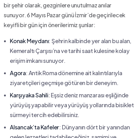
bir şehir⁤ olarak,⁣ gezginlere ⁣unutulmaz ⁤anılar
sunuyor. 6 Mayıs Pazar günü ⁤İzmir’de geçirilecek
keyifli ⁢bir gün için önerilerimiz ​şunlar:
Konak Meydanı
: Şehrin⁣ kalbinde yer alan ‌bu ‌alan,
Kemeraltı ​Çarşısı’na ve tarihi saat kulesine⁣ kolay
‍erişim imkanı sunuyor.
Agora
: Antik Roma ‌dönemine ait⁣ kalıntılarıyla
ziyaretçileri geçmişe‍ götüren bir deneyim.
Karşıyaka Sahili
: Eşsiz deniz ‍manzarası eşliğinde
yürüyüş yapabilir veya yürüyüş yollarında bisiklet
sürmeyi tercih‍ edebilirsiniz.
Alsancak’ta Kafeler
: Dünyanın ⁣dört ​bir yanından​
gelen lezzetleri tadabileceğiniz, ⁤samimi‌ ve⁢