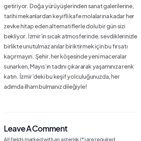
getiriyor. Doğa yürüyüşlerinden sanat galerilerine,
tarihi⁤ mekanlardan keyifli kafe molalarına⁣ kadar her
zevke ‍hitap⁢ eden alternatiflerle dolu bir gün sizi
⁢bekliyor. İzmir’in sıcak atmosferinde, sevdiklerinizle
birlikte​ unutulmaz anılar biriktirmek için bu‌ fırsatı
kaçırmayın. Şehir, her ​köşesinde yeni maceralar
sunarken,⁣ Mayıs’ın tadını‍ çıkararak yaşamınıza renk
katın. İzmir’deki bu ⁤keşif ⁤yolculuğunuzda, her
adımda ilham ⁣bulmanız dileğiyle!
Leave A Comment
All fields marked with an asterisk (*) are required