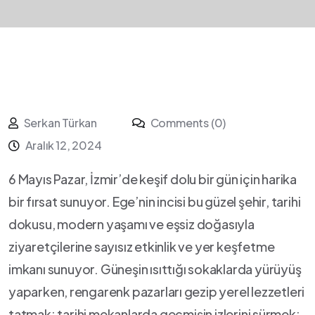
Serkan Türkan
Comments (0)
Aralık 12, 2024
6‍ Mayıs Pazar, İzmir’de keşif dolu ‍bir ⁣gün için harika
bir⁤ fırsat sunuyor. Ege’nin incisi bu güzel şehir, tarihi
⁢dokusu, modern yaşamı ve eşsiz doğasıyla
ziyaretçilerine ​sayısız etkinlik ve yer keşfetme
imkanı sunuyor. Güneşin ısıttığı ⁤sokaklarda yürüyüş
yaparken, ⁢rengarenk pazarları ⁣gezip‍ yerel lezzetleri
tatmak; tarihi mekanlarda geçmişin izlerini⁢ sürmek;