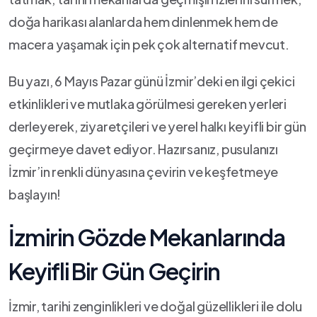
doğa harikası ‌alanlarda hem dinlenmek ‌hem ⁢de
macera yaşamak‌ için pek çok alternatif mevcut.
Bu ​yazı, 6 ​Mayıs Pazar günü İzmir’deki en ilgi çekici
etkinlikleri ve mutlaka⁣ görülmesi gereken yerleri
derleyerek, ziyaretçileri ve⁢ yerel halkı keyifli bir gün​
geçirmeye davet ediyor. ‌Hazırsanız, pusulanızı
İzmir’in⁤ renkli⁤ dünyasına çevirin ve‌ keşfetmeye
başlayın!
İzmirin ⁤Gözde Mekanlarında
Keyifli⁣ Bir Gün ‌Geçirin
İzmir,⁣ tarihi ⁣zenginlikleri ve doğal güzellikleri ile dolu‍