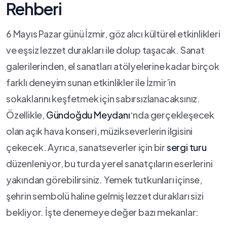
Rehberi
6 Mayıs Pazar günü İzmir, ‍göz alıcı kültürel etkinlikleri
ve​ eşsiz lezzet durakları ile ⁢dolup taşacak.‍ Sanat
galerilerinden, ⁣el sanatları atölyelerine ‌kadar ⁣birçok
farklı deneyim sunan etkinlikler ​ile İzmir’in
sokaklarını⁤ keşfetmek için ⁣sabırsızlanacaksınız.
Özellikle,
Gündoğdu Meydanı
‘nda gerçekleşecek
olan‍ açık ‌hava konseri, ⁣müzikseverlerin ilgisini‍
çekecek. Ayrıca, ⁢sanatseverler için bir
sergi turu
düzenleniyor,⁤ bu turda yerel sanatçıların eserlerini
⁤yakından görebilirsiniz. Yemek tutkunları içinse,
⁢şehrin sembolü haline gelmiş⁣ lezzet durakları sizi
bekliyor. İşte denemeye değer bazı‍ mekanlar: