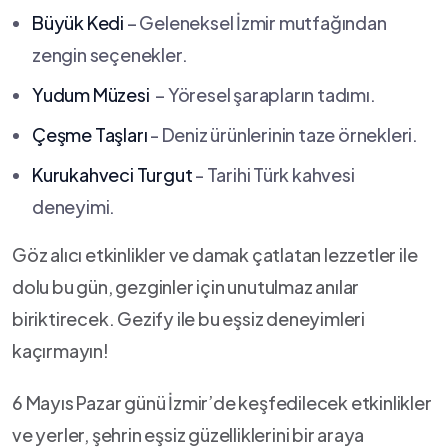
Büyük Kedi
– Geleneksel ⁣İzmir mutfağından
zengin seçenekler.
Yudum Müzesi
‌ – ‍Yöresel‍ şarapların tadımı.
Çeşme Taşları
⁢- Deniz ürünlerinin taze örnekleri.
Kurukahveci ​Turgut
-⁣ Tarihi ⁤Türk​ kahvesi
deneyimi.
Göz ‍alıcı etkinlikler ve damak çatlatan lezzetler ile
dolu bu‍ gün, ‍gezginler için unutulmaz anılar
biriktirecek. Gezify ‍ile bu eşsiz deneyimleri
kaçırmayın!
6 Mayıs ‌Pazar günü İzmir’de keşfedilecek etkinlikler
ve ​yerler,​ şehrin eşsiz güzelliklerini bir⁤ araya